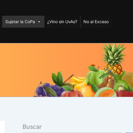
Sujetar la CoPa
¿Vino sin UvAs?
No al Exceso
Buscar
Buscar