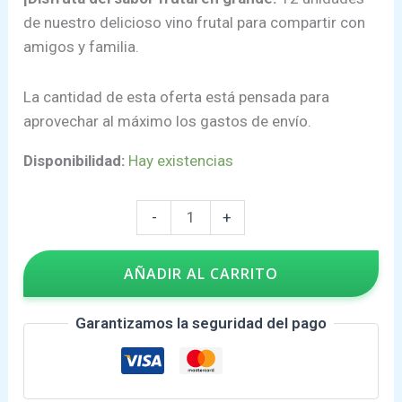
de nuestro delicioso vino frutal para compartir con
amigos y familia.
La cantidad de esta oferta está pensada para
aprovechar al máximo los gastos de envío.
Disponibilidad:
Hay existencias
12
-
+
Vinos
de
AÑADIR AL CARRITO
Tamarindo
y
Garantizamos la seguridad del pago
Maracuyá-750ML-
12%Alcohol
cantidad