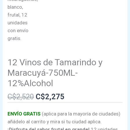
12 Vinos de Tamarindo y
Maracuyá-750ML-
12%Alcohol
El
El
C$
2,520
C$
2,275
precio
precio
original
actual
ENVÍO GRATIS
(aplica para la mayoría de ciudades)
era:
es:
añádelo al carrito y mira si tu ciudad aplica.
C$2,520.
C$2,275.
¡Disfruta del sabor frutal en grande!
12 unidades